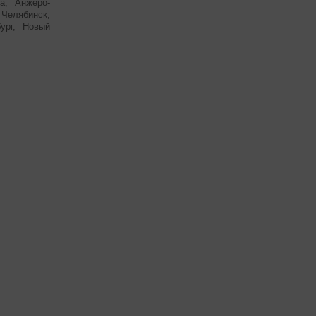
а, Анжеро-
елябинск,
бург, Новый