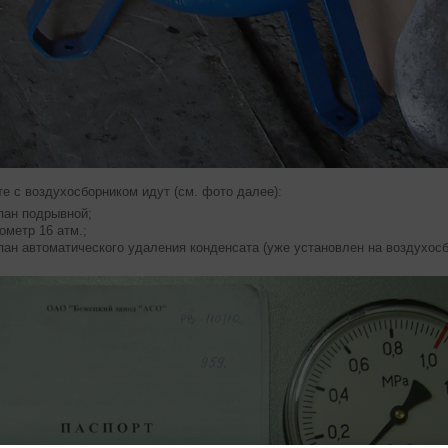
е с воздухосборником идут (см. фото далее):
пан подрывной;
ометр 16 атм.;
пан автоматического удаления конденсата (уже установлен на воздухосб