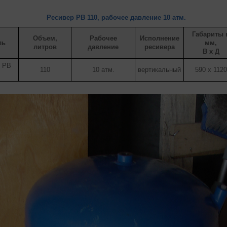
Ресивер РВ 110, рабочее давление 10 атм.
Габариты 
Объем,
Рабочее
Исполнение
ль
мм,
литров
давление
ресивера
В х Д
 РВ
110
10 атм.
вертикальный
590 x 1120