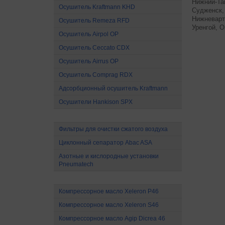
Нижний-Та
Осушитель Kraftmann KHD
Судженск
Нижневарт
Осушитель Remeza RFD
Уренгой, О
Осушитель Airpol OP
Осушитель Ceccato CDX
Осушитель Airrus OP
Осушитель Comprag RDX
Адсорбционный осушитель Kraftmann
Осушители Hankison SPX
Все для очистки сжатого воздуха
Фильтры для очистки сжатого воздуха
Циклонный сепаратор Abac ASA
Азотные и кислородные установки
Pneumatech
Масло для компрессоров
Компрессорное масло Xeleron P46
Компрессорное масло Xeleron S46
Компрессорное масло Agip Dicrea 46