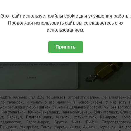
Этот сайт использует файлы cookie для улучшения работы.
Продолжая использовать сайт, вы соглашаетесь с их
использованием.
Принять
 ищите
ресивер РВ 110
, то можете отправить запрос по электронно
 по телефону и узнать о его наличии в Новосибирске. У нас есть 
акой ресивер в любой регион Сибири и Дальнего Востока. Мы без вопрос
, Нефтеюганск, Южно-Сахалинск, Ленинск-Кузнецк, Магнитогорск, Солик
ут, Барнаул, Благовещенск, Ангарск, Усть-Илимск, Кемерово, Комс
ладивосток, Лесосибирск, Братск, Чита, Бийск, Петропавловск-К
 Рубцовск, Уссурийск, Томск, Курган, Ишим, Ачинск, Норильск, Хабаро