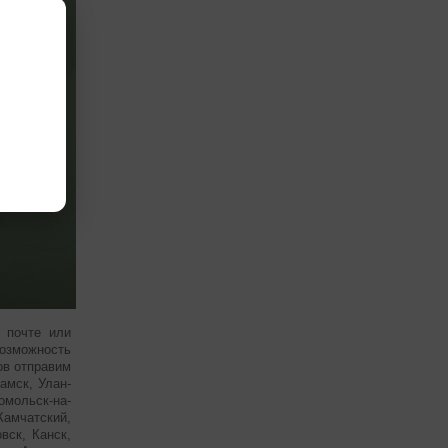
й почте или
возможность
ов отправим
амск, Улан-
омольск-на-
амчатский,
вск, Канск,