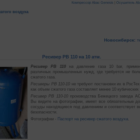
Компрессор Abac Genesis
|
Осушитель Ab
жатого воздуха
Новосибирск:
т
Ресивер РВ 110 на 10 атм.
Ресивер РВ 110
на давление газа 10 bar, приме
различных промышленных нужд, где требуется не бол
сжатого газа.
Ресиверы РВ 110-10
не требуют постановки их в РосТех
как объем сжатого газа составляет менее 10 кубических
Ресивер РВ 110-10
производства Бежецкого завода АС
Вы видите на фотографии, имеет все обязательные д
сосуды находящиеся под давлением и соответствует 
безопасности.
Фотографии -
Паспорт на ресивер сжатого воздуха
.