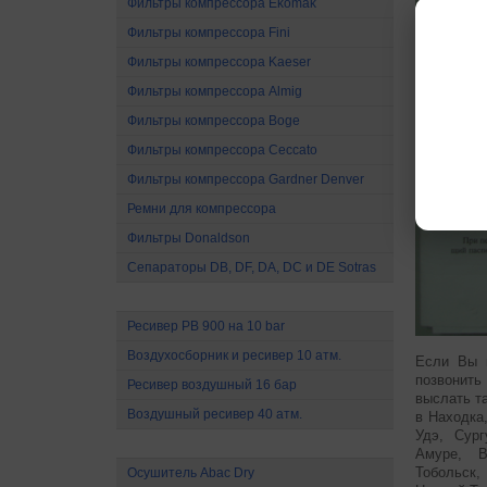
Фильтры компрессора Ekomak
Фильтры компрессора Fini
Фильтры компрессора Kaeser
Фильтры компрессора Almig
Фильтры компрессора Boge
Фильтры компрессора Ceccato
Фильтры компрессора Gardner Denver
Ремни для компрессора
Фильтры Donaldson
Сепараторы DB, DF, DA, DC и DE Sotras
Ресиверы и воздухосборники
Ресивер РВ 900 на 10 bar
Воздухосборник и ресивер 10 атм.
Если Вы
позвонить
Ресивер воздушный 16 бар
выслать т
Воздушный ресивер 40 атм.
в Находка
Удэ, Сург
Осушители сжатого воздуха
Амуре, В
Тобольск,
Осушитель Abac Dry