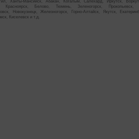
гил, Ханты-Мансийск, Абакан, Когалым, Салехард, Иркутск, Воркут
, Красноярск, Белово, Тюмень, Зеленогорск, Прокопьевск, Ч
овск, Новокузнецк, Железногорск, Горно-Алтайск, Якутск, Екатерин
мск, Киселевск и т.д.