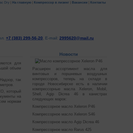
ac Dry
|
На главную
|
Компрессор в лизинг
|
Вакансии
|
Контакты
ел.
+7 (383) 299-56-20
, E-mail:
2995620@mail.ru
Новости
няются для
ьшой объем
Расширен ассортимент масла для
винтовых и поршневых воздушных
компрессоров, теперь на складе в
Надзор, так
городе Новосибирске есть в наличии
 метров.
компрессорные масла Xeleron, Mobil,
О, который
Shell, Agip Dicrea 46 в канистрах
окументы на
следующих марок:
всем нормам
Компрессорное масло Xeleron P46
Компрессорное масло Xeleron S46
Компрессорное масло Agip Dicrea 46
Компрессорное масло Rarus 425