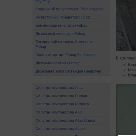
Mig/Mag
Сварочный полуавтомат EWM Mig/Mag
Инверторный генератор Fubag
Бензиновый генератор Fubag
Дизельный генератор Fubag
Бензиновый сварочный генератор
Fubag
Блок автоматики Fubag Startmaster
В комплект
Дизельгенератор Pramac
Кла
Ман
Дизельная электростанция Genpower
Кла
Расходные материалы
Фильтры компрессора Abac
Фильтры компрессора Comaro
Фильтры компрессора Remeza
Фильтры компрессора Alup
Фильтры компрессора Atlas Copco
Фильтры компрессора Airpol