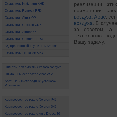
реализации эти
Осушитель Kraftmann KHD
применения сле
Осушитель Remeza RFD
воздуха Abac
, се
Осушитель Airpol OP
воздуха
. В случа
Осушитель Ceccato CDX
за советом, а 
Осушитель Airrus OP
технологию подг
Осушитель Comprag RDX
Вашу задачу.
Адсорбционный осушитель Kraftmann
Осушители Hankison SPX
Все для очистки сжатого воздуха
Фильтры для очистки сжатого воздуха
Циклонный сепаратор Abac ASA
Азотные и кислородные установки
Pneumatech
Масло для компрессоров
Компрессорное масло Xeleron P46
Компрессорное масло Xeleron S46
Компрессорное масло Agip Dicrea 46