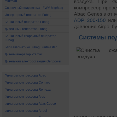
воздуха. При к
Mig/Mag
компрессор прове
Сварочный полуавтомат EWM Mig/Mag
Abac Genesis от 
Инверторный генератор Fubag
ADP 300-150
или
Бензиновый генератор Fubag
давления Airpol б
Дизельный генератор Fubag
Бензиновый сварочный генератор
Системы под
Fubag
Блок автоматики Fubag Startmaster
Дизельгенератор Pramac
Дизельная электростанция Genpower
Расходные материалы
Фильтры компрессора Abac
Фильтры компрессора Comaro
Фильтры компрессора Remeza
Фильтры компрессора Alup
Фильтры компрессора Atlas Copco
Фильтры компрессора Airpol
ремонта пневмоци