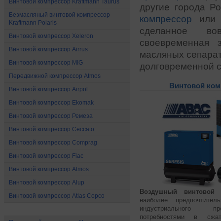
Винтовой компрессор Kraftmann Taurus
другие города Р
Безмасляный винтовой компрессор
компрессор
ил
Kraftmann Polaris
сделанное во
Винтовой компрессор Xeleron
своевременная 
Винтовой компрессор Airrus
масляных сепарат
Винтовой компрессор MIG
долговременной с
Передвижной компрессор Atmos
Винтовой ком
Винтовой компрессор Airpol
Винтовой компрессор Ekomak
Винтовой компрессор Ремеза
Винтовой компрессор Ceccato
Винтовой компрессор Comprag
Винтовой компрессор Fiac
Винтовой компрессор Atmos
Винтовой компрессор Alup
Воздушный
винтовой 
Винтовой компрессор Atlas Copco
наиболее предпочтите
индустриального п
Поршневые компрессоры
потребностями в сжат