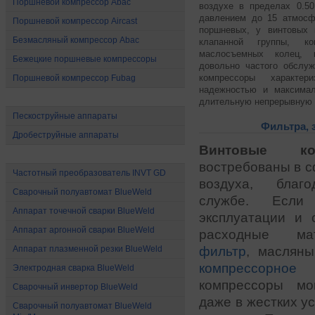
Поршневой компрессор Abac
воздухе в пределах 0.50
давлением до 15 атмосф
Поршневой компрессор Aircast
поршневых, у винтовых 
Безмасляный компрессор Abac
клапанной группы, ко
маслосъемных колец, 
Бежецкие поршневые компрессоры
довольно частого обслуж
компрессоры характер
Поршневой компрессор Fubag
надежностью и максима
Абразивоструйное оборудование
длительную непрерывную 
Пескоструйные аппараты
Фильтра, 
Дробеструйные аппараты
Винтовые ко
Электрооборудование
востребованы в с
Частотный преобразователь INVT GD
воздуха, благо
Сварочный полуавтомат BlueWeld
службе. Если
Аппарат точечной сварки BlueWeld
эксплуатации и 
Аппарат аргонной сварки BlueWeld
расходные ма
Аппарат плазменной резки BlueWeld
фильтр
, масляны
компрессорное 
Электродная сварка BlueWeld
компрессоры мо
Сварочный инвертор BlueWeld
даже в жестких ус
Сварочный полуавтомат BlueWeld