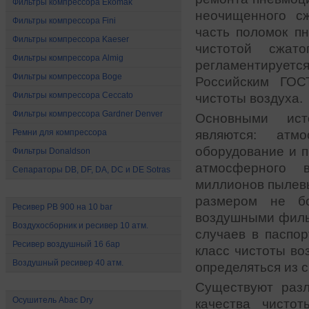
Фильтры компрессора Ekomak
неочищенного с
Фильтры компрессора Fini
часть поломок п
Фильтры компрессора Kaeser
чистотой сжато
Фильтры компрессора Almig
регламентируетс
Фильтры компрессора Boge
Российским ГОС
Фильтры компрессора Ceccato
чистоты воздуха.
Фильтры компрессора Gardner Denver
Основными ист
являются: атм
Ремни для компрессора
оборудование и п
Фильтры Donaldson
атмосферного 
Сепараторы DB, DF, DA, DC и DE Sotras
миллионов пылевы
Ресиверы и воздухосборники
размером не б
Ресивер РВ 900 на 10 bar
воздушными фильт
Воздухосборник и ресивер 10 атм.
случаев в паспо
Ресивер воздушный 16 бар
класс чистоты во
Воздушный ресивер 40 атм.
определяться из 
Осушители сжатого воздуха
Существуют разл
Осушитель Abac Dry
качества чисто