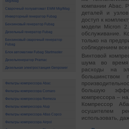
Mig/Mag
компании Abac. 
Сварочный полуавтомат EWM Mig/Mag
деталей и узло
Инверторный генератор Fubag
доступ к компле
Бензиновый генератор Fubag
модели Micron 2
Дизельный генератор Fubag
обслуживание. К
только на предпр
Бензиновый сварочный генератор
Fubag
соблюдением все
Блок автоматики Fubag Startmaster
Винтовой компре
Дизельгенератор Pramac
шума во время 
Дизельная электростанция Genpower
расходы на эл
Расходные материалы
большинством 
производительн
Фильтры компрессора Abac
большую эффек
Фильтры компрессора Comaro
компрессора – на
Фильтры компрессора Remeza
Компрессор Аба
Фильтры компрессора Alup
осушителем ре
Фильтры компрессора Atlas Copco
использовать, да
Фильтры компрессора Airpol