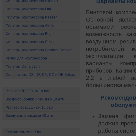
Варианты ком
Фильтры компрессора Ekomak
Фильтры компрессора Fini
Винтовой компр
Фильтры компрессора Kaeser
Основной являе
Фильтры компрессора Almig
объемами ресив
возможность зак
Фильтры компрессора Boge
воздушном ресив
Фильтры компрессора Ceccato
потребителей, 
Фильтры компрессора Gardner Denver
эксплуатации 
Ремни для компрессора
варианты компр
Фильтры Donaldson
приборов. Каким 
Сепараторы DB, DF, DA, DC и DE Sotras
2.2 в любой в
Ресиверы и воздухосборники
большинства малы
Ресивер РВ 900 на 10 bar
Рекомендов
Воздухосборник и ресивер 10 атм.
обслужи
Ресивер воздушный 16 бар
Замена фил
Воздушный ресивер 40 атм.
должна пров
Осушители сжатого воздуха
работы систе
Осушитель Abac Dry