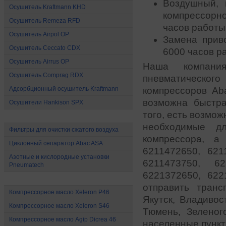
Воздушный, 
Осушитель Kraftmann KHD
компрессорн
Осушитель Remeza RFD
часов работы
Осушитель Airpol OP
Замена прив
Осушитель Ceccato CDX
6000 часов р
Осушитель Airrus OP
Наша компани
Осушитель Comprag RDX
пневматическог
Адсорбционный осушитель Kraftmann
компрессоров Ab
возможна быстра
Осушители Hankison SPX
того, есть возмо
Все для очистки сжатого воздуха
необходимые д
Фильтры для очистки сжатого воздуха
компрессора, а
Циклонный сепаратор Abac ASA
6211472650, 621
Азотные и кислородные установки
6211473750, 6
Pneumatech
6221372650, 62
Масло для компрессоров
отправить транс
Компрессорное масло Xeleron P46
Якутск, Владивос
Компрессорное масло Xeleron S46
Тюмень, Зеленог
Компрессорное масло Agip Dicrea 46
населенные пункт