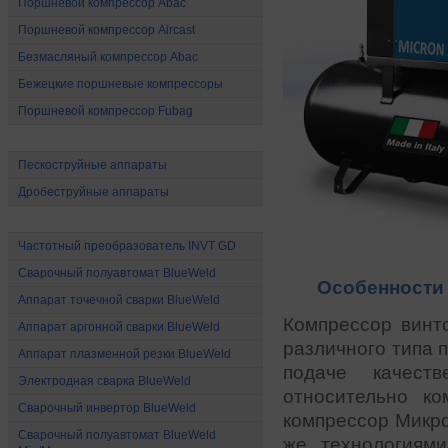
Поршневой компрессор Abac
Поршневой компрессор Aircast
Безмасляный компрессор Abac
Бежецкие поршневые компрессоры
Поршневой компрессор Fubag
Абразивоструйное оборудование
Пескоструйные аппараты
Дробеструйные аппараты
Электрооборудование
Частотный преобразователь INVT GD
Сварочный полуавтомат BlueWeld
Особенности 
Аппарат точечной сварки BlueWeld
Компрессор винт
Аппарат аргонной сварки BlueWeld
различного типа 
Аппарат плазменной резки BlueWeld
подаче качест
Электродная сварка BlueWeld
относительно к
Сварочный инвертор BlueWeld
компрессор Микро
Сварочный полуавтомат BlueWeld
же технологиям