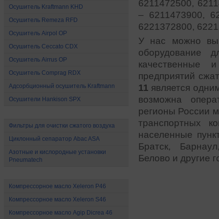
6211472500, 6211
Осушитель Kraftmann KHD
– 6211473900, 6
Осушитель Remeza RFD
6221372800, 6221
Осушитель Airpol OP
У нас можно вы
Осушитель Ceccato CDX
оборудование д
Осушитель Airrus OP
качественные 
Осушитель Comprag RDX
предприятий сжа
Адсорбционный осушитель Kraftmann
11
является одним
возможна опера
Осушители Hankison SPX
регионы России м
Все для очистки сжатого воздуха
транспортных к
Фильтры для очистки сжатого воздуха
населенные пункт
Циклонный сепаратор Abac ASA
Братск, Барнаул
Азотные и кислородные установки
Белово и другие г
Pneumatech
Масло для компрессоров
Компрессорное масло Xeleron P46
Компрессорное масло Xeleron S46
Компрессорное масло Agip Dicrea 46