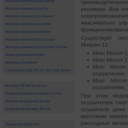
Фильтры компрессора Ekomak
производительно
ресивера. Все к
Фильтры компрессора Fini
электромехани
Фильтры компрессора Kaeser
максимально уп
Фильтры компрессора Almig
функционировани
Фильтры компрессора Boge
Существует нес
Фильтры компрессора Ceccato
Микрон 11:
Фильтры компрессора Gardner Denver
Abac Micron 1
Ремни для компрессора
Abac Micron 1
Фильтры Donaldson
Abac Micro
Сепараторы DB, DF, DA, DC и DE Sotras
осушителем;
Ресиверы и воздухосборники
Abac Micro
Ресивер РВ 900 на 10 bar
осушителем.
Воздухосборник и ресивер 10 атм.
При этом модиф
Ресивер воздушный 16 бар
осушителем сжат
осушителя даже
Воздушный ресивер 40 атм.
винтовым компре
Осушители сжатого воздуха
расходные матер
Осушитель Abac Dry