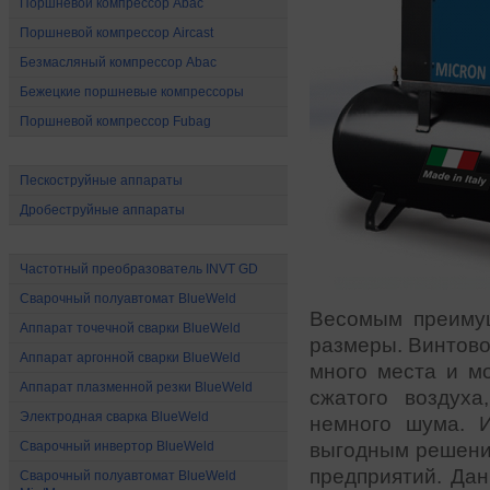
Поршневой компрессор Abac
Поршневой компрессор Aircast
Безмасляный компрессор Abac
Бежецкие поршневые компрессоры
Поршневой компрессор Fubag
Абразивоструйное оборудование
Пескоструйные аппараты
Дробеструйные аппараты
Электрооборудование
Частотный преобразователь INVT GD
Сварочный полуавтомат BlueWeld
Весомым преиму
Аппарат точечной сварки BlueWeld
размеры. Винтов
Аппарат аргонной сварки BlueWeld
много места и м
Аппарат плазменной резки BlueWeld
сжатого воздуха
Электродная сварка BlueWeld
немного шума. И
Сварочный инвертор BlueWeld
выгодным решение
предприятий. Дан
Сварочный полуавтомат BlueWeld