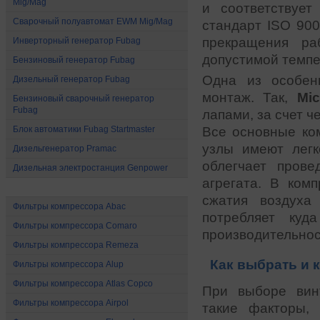
Mig/Mag
и соответствуе
Сварочный полуавтомат EWM Mig/Mag
стандарт ISO 900
прекращения ра
Инверторный генератор Fubag
допустимой темпе
Бензиновый генератор Fubag
Одна из особен
Дизельный генератор Fubag
монтаж. Так,
Mic
Бензиновый сварочный генератор
Fubag
лапами, за счет ч
Блок автоматики Fubag Startmaster
Все основные ко
узлы имеют легк
Дизельгенератор Pramac
облегчает пров
Дизельная электростанция Genpower
агрегата. В ком
Расходные материалы
сжатия воздуха
Фильтры компрессора Abac
потребляет куд
Фильтры компрессора Comaro
производительно
Фильтры компрессора Remeza
Как выбрать и 
Фильтры компрессора Alup
Фильтры компрессора Atlas Copco
При выборе вин
Фильтры компрессора Airpol
такие факторы,