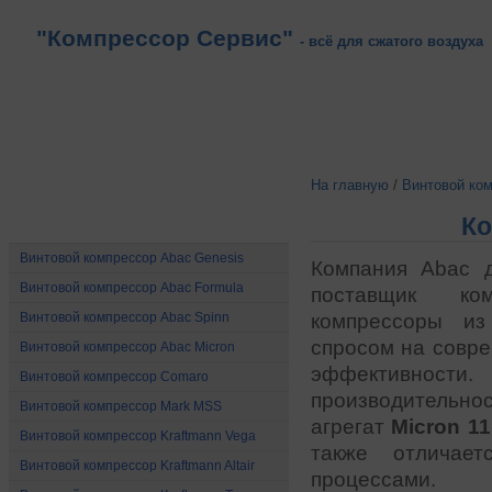
"Компрессор Сервис"
- всё для сжатого воздуха
На главную
/
Винтовой ко
Ко
Винтовые компрессоры
Винтовой компрессор Abac Genesis
Компания Abac 
Винтовой компрессор Abac Formula
поставщик ком
Винтовой компрессор Abac Spinn
компрессоры из
спросом на совре
Винтовой компрессор Abac Micron
эффективност
Винтовой компрессор Comaro
производительн
Винтовой компрессор Mark MSS
агрегат
Micron 11
Винтовой компрессор Kraftmann Vega
также отличает
Винтовой компрессор Kraftmann Altair
процессами.